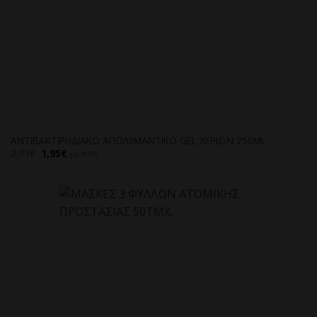
ΑΝΤΙΒΑΚΤΙΡΗΔΙΑΚΟ ΑΠΟΛΥΜΑΝΤΙΚΟ GEL ΧΕΡΙΩΝ 250ML
Original
Η
2,71
€
1,95
€
με ΦΠΑ
price
τρέχουσα
was:
τιμή
2,71€.
είναι:
1,95€.