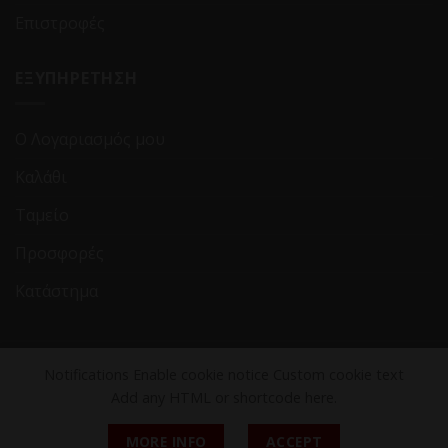
Επιστροφές
ΕΞΥΠΗΡΕΤΗΣΗ
Ο Λογαριασμός μου
Καλάθι
Ταμείο
Προσφορές
Κατάστημα
Notifications Enable cookie notice Custom cookie text
Add any HTML or shortcode here.
© Copyright 2021 Tsampa Ola By Niotisservices.gr
MORE INFO
ACCEPT