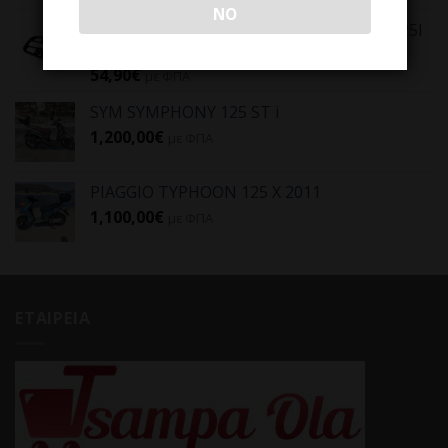
NO
ΣΧΑΡΑ ΣΙΔΕΡΕΝΙΑ ΓΙΑ ΒΑΛΙΤΣΑ MICARE 125I
E5+ KYMCO
54,90
€
με ΦΠΑ
SYM SYMPHONY 125 ST i
1,200,00
€
με ΦΠΑ
PIAGGIO TYPHOON 125 X 2011
1,100,00
€
με ΦΠΑ
ΕΤΑΙΡΕΙΑ