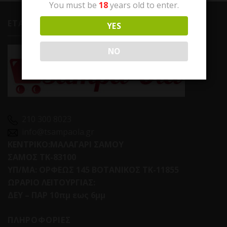
You must be
18
years old to enter.
ΕΤΑΙΡΕΙΑ
YES
NO
210 300 8023
info@tsampaola.gr
ΚΕΝΤΡΙΚΟ:ΜΑΛΑΓΑΡΙ ΣΑΜΟΥ
ΣΑΜΟΣ ΤΚ-83100
ΥΠ/ΜΑ: ΟΡΦΕΩΣ 145 ΒΟΤΑΝΙΚΟΣ ΤΚ-11855
ΩΡΑΡΙΟ ΛΕΙΤΟΥΡΓΙΑΣ:
ΔΕΥ – ΠΑΡ 10πμ εως 6μμ
ΠΛΗΡΟΦΟΡΙΕΣ