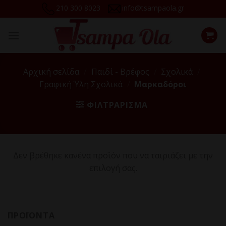
Skip
210 300 8023
info@tsampaola.gr
to
content
Αρχική σελίδα
/
Παιδί - Βρέφος
/
Σχολικά
/
Γραφική Ύλη Σχολικά
/
Μαρκαδόροι
ΦΙΛΤΡΆΡΙΣΜΑ
Δεν βρέθηκε κανένα προϊόν που να ταιριάζει με την
επιλογή σας.
ΠΡΟΪΌΝΤΑ