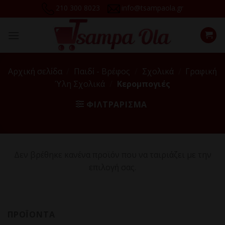
Skip
210 300 8023
info@tsampaola.gr
to
content
Αρχική σελίδα
/
Παιδί - Βρέφος
/
Σχολικά
/
Γραφική
Ύλη Σχολικά
/
Κερομπογιές
ΦΙΛΤΡΆΡΙΣΜΑ
Δεν βρέθηκε κανένα προϊόν που να ταιριάζει με την
επιλογή σας.
ΠΡΟΪΌΝΤΑ