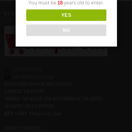
You must be
years old to enter.
18
ΕΤΑΙΡΕΙΑ
YES
NO
210 300 8023
info@tsampaola.gr
ΚΕΝΤΡΙΚΟ:ΜΑΛΑΓΑΡΙ ΣΑΜΟΥ
ΣΑΜΟΣ ΤΚ-83100
ΥΠ/ΜΑ: ΟΡΦΕΩΣ 145 ΒΟΤΑΝΙΚΟΣ ΤΚ-11855
ΩΡΑΡΙΟ ΛΕΙΤΟΥΡΓΙΑΣ:
ΔΕΥ – ΠΑΡ 10πμ εως 6μμ
ΠΛΗΡΟΦΟΡΙΕΣ