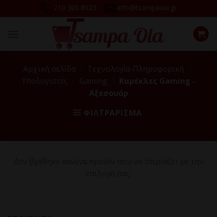
Skip
210 300 8023
info@tsampaola.gr
to
content
Αρχική σελίδα
/
Τεχνολογία-Πληροφορική
/
Υπολογιστές
/
Gaming
/
Kαρέκλες Gaming -
Αξεσουάρ
ΦΙΛΤΡΆΡΙΣΜΑ
Δεν βρέθηκε κανένα προϊόν που να ταιριάζει με την
επιλογή σας.