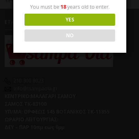
You must be
18
years old to enter.
YES
ΕΤΑΙΡΕΙΑ
NO
210 300 8023
info@tsampaola.gr
ΚΕΝΤΡΙΚΟ:ΜΑΛΑΓΑΡΙ ΣΑΜΟΥ
ΣΑΜΟΣ ΤΚ-83100
ΥΠ/ΜΑ: ΟΡΦΕΩΣ 145 ΒΟΤΑΝΙΚΟΣ ΤΚ-11855
ΩΡΑΡΙΟ ΛΕΙΤΟΥΡΓΙΑΣ:
ΔΕΥ – ΠΑΡ 10πμ εως 6μμ