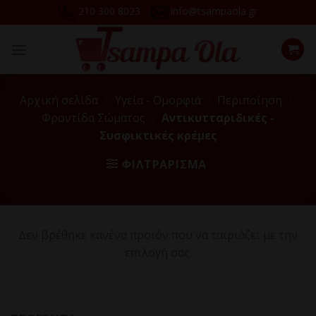
Skip
210 300 8023
info@tsampaola.gr
to
content
Αρχική σελίδα
/
Υγεία - Ομορφιά
/
Περιποίηση
/
Φροντίδα Σώματος
/
Αντικυτταριδικές -
Συσφικτικές κρέμες
ΦΙΛΤΡΆΡΙΣΜΑ
Δεν βρέθηκε κανένα προϊόν που να ταιριάζει με την
επιλογή σας.