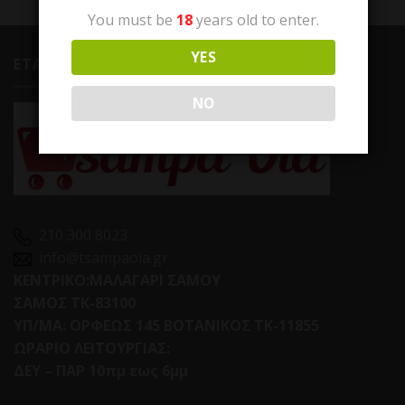
You must be
18
years old to enter.
YES
ΕΤΑΙΡΕΙΑ
NO
210 300 8023
info@tsampaola.gr
ΚΕΝΤΡΙΚΟ:ΜΑΛΑΓΑΡΙ ΣΑΜΟΥ
ΣΑΜΟΣ ΤΚ-83100
ΥΠ/ΜΑ: ΟΡΦΕΩΣ 145 ΒΟΤΑΝΙΚΟΣ ΤΚ-11855
ΩΡΑΡΙΟ ΛΕΙΤΟΥΡΓΙΑΣ:
ΔΕΥ – ΠΑΡ 10πμ εως 6μμ