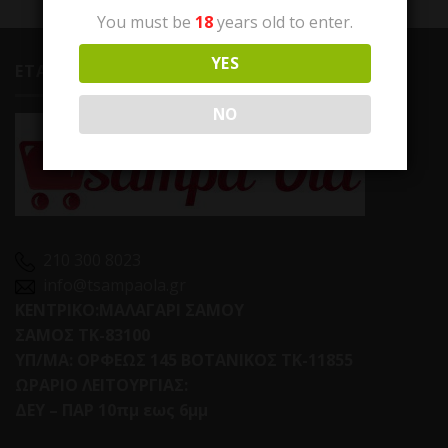
You must be
18
years old to enter.
YES
ΕΤΑΙΡΕΙΑ
NO
210 300 8023
info@tsampaola.gr
ΚΕΝΤΡΙΚΟ:ΜΑΛΑΓΑΡΙ ΣΑΜΟΥ
ΣΑΜΟΣ ΤΚ-83100
ΥΠ/ΜΑ: ΟΡΦΕΩΣ 145 ΒΟΤΑΝΙΚΟΣ ΤΚ-11855
ΩΡΑΡΙΟ ΛΕΙΤΟΥΡΓΙΑΣ:
ΔΕΥ – ΠΑΡ 10πμ εως 6μμ