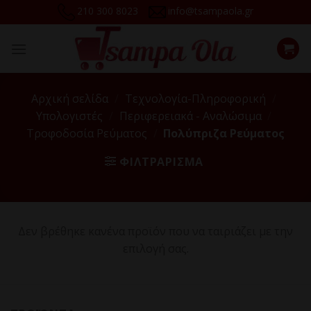
Skip
210 300 8023
info@tsampaola.gr
to
content
Αρχική σελίδα
/
Τεχνολογία-Πληροφορική
/
Υπολογιστές
/
Περιφερειακά - Αναλώσιμα
/
Τροφοδοσία Ρεύματος
/
Πολύπριζα Ρεύματος
ΦΙΛΤΡΆΡΙΣΜΑ
Δεν βρέθηκε κανένα προϊόν που να ταιριάζει με την
επιλογή σας.