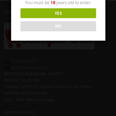
You must be
18
years old to enter.
ΕΤΑΙΡΕΙΑ
YES
NO
210 300 8023
info@tsampaola.gr
ΚΕΝΤΡΙΚΟ:ΜΑΛΑΓΑΡΙ ΣΑΜΟΥ
ΣΑΜΟΣ ΤΚ-83100
ΥΠ/ΜΑ: ΟΡΦΕΩΣ 145 ΒΟΤΑΝΙΚΟΣ ΤΚ-11855
ΩΡΑΡΙΟ ΛΕΙΤΟΥΡΓΙΑΣ:
ΔΕΥ – ΠΑΡ 10πμ εως 6μμ
ΠΛΗΡΟΦΟΡΙΕΣ