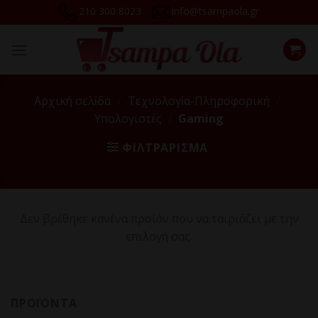
Skip
210 300 8023
info@tsampaola.gr
to
content
Αρχική σελίδα
/
Τεχνολογία-Πληροφορική
/
Υπολογιστές
/
Gaming
ΦΙΛΤΡΆΡΙΣΜΑ
Δεν βρέθηκε κανένα προϊόν που να ταιριάζει με την
επιλογή σας.
ΠΡΟΪΌΝΤΑ