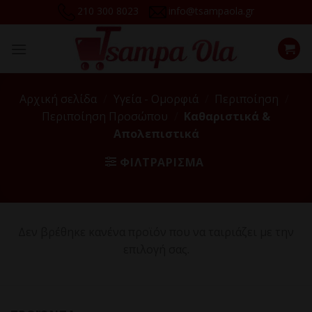
Skip
210 300 8023
info@tsampaola.gr
to
content
Αρχική σελίδα
/
Υγεία - Ομορφιά
/
Περιποίηση
/
Περιποίηση Προσώπου
/
Καθαριστικά &
Απολεπιστικά
ΦΙΛΤΡΆΡΙΣΜΑ
Δεν βρέθηκε κανένα προϊόν που να ταιριάζει με την
επιλογή σας.