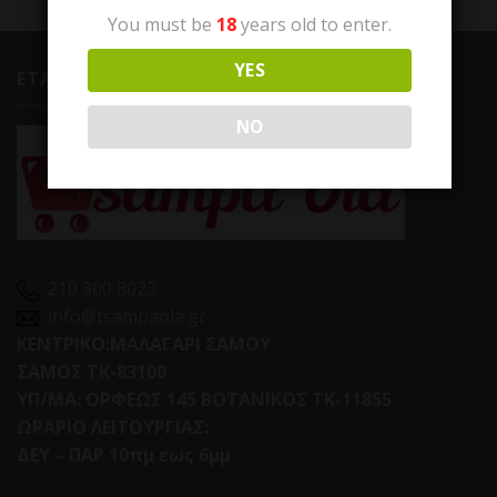
You must be
18
years old to enter.
YES
ΕΤΑΙΡΕΙΑ
NO
210 300 8023
info@tsampaola.gr
ΚΕΝΤΡΙΚΟ:ΜΑΛΑΓΑΡΙ ΣΑΜΟΥ
ΣΑΜΟΣ ΤΚ-83100
ΥΠ/ΜΑ: ΟΡΦΕΩΣ 145 ΒΟΤΑΝΙΚΟΣ ΤΚ-11855
ΩΡΑΡΙΟ ΛΕΙΤΟΥΡΓΙΑΣ:
ΔΕΥ – ΠΑΡ 10πμ εως 6μμ