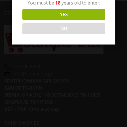
You must be
18
years old to enter.
ΕΤΑΙΡΕΙΑ
YES
NO
210 300 8023
info@tsampaola.gr
ΚΕΝΤΡΙΚΟ:ΜΑΛΑΓΑΡΙ ΣΑΜΟΥ
ΣΑΜΟΣ ΤΚ-83100
ΥΠ/ΜΑ: ΟΡΦΕΩΣ 145 ΒΟΤΑΝΙΚΟΣ ΤΚ-11855
ΩΡΑΡΙΟ ΛΕΙΤΟΥΡΓΙΑΣ:
ΔΕΥ – ΠΑΡ 10πμ εως 6μμ
ΠΛΗΡΟΦΟΡΙΕΣ